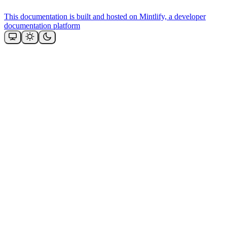
This documentation is built and hosted on Mintlify, a developer
documentation platform
Assistant
Responses
are
generated
using
AI
and
may
contain
mistakes.