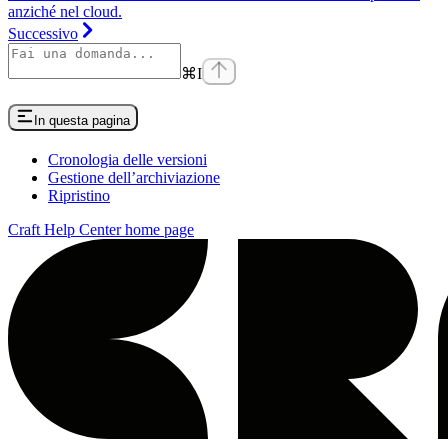
anziché nel cloud.
Successivo
⌘
I
In questa pagina
Cronologia delle versioni
Gestione dell’archiviazione
Ripristino
Craft Help Center
home page