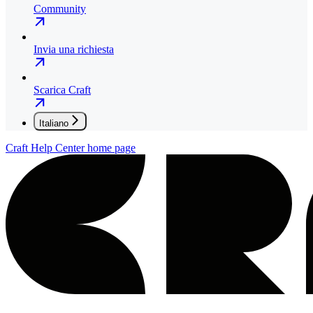
Community
Invia una richiesta
Scarica Craft
Italiano
Craft Help Center
home page