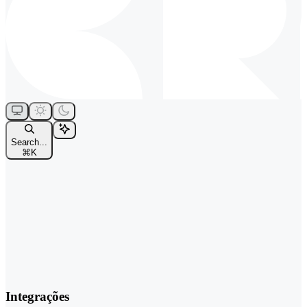
Search...
⌘
K
Integrações