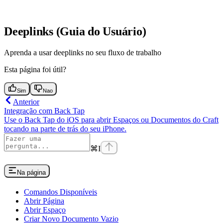
Deeplinks (Guia do Usuário)
Aprenda a usar deeplinks no seu fluxo de trabalho
Esta página foi útil?
Sim
Nao
Anterior
Integração com Back Tap
Use o Back Tap do iOS para abrir Espaços ou Documentos do Craft
tocando na parte de trás do seu iPhone.
⌘
I
Na página
Comandos Disponíveis
Abrir Página
Abrir Espaço
Criar Novo Documento Vazio