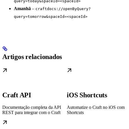
query=today&spaceId=<spaceId>
Amanhã
–
craftdocs://openByQuery?
query=tomorrow&spaceId=<spaceId>
Artigos relacionados
Craft API
iOS Shortcuts
Documentação completa da API
Automatize o Craft no iOS com
REST para integrar com o Craft
Shortcuts