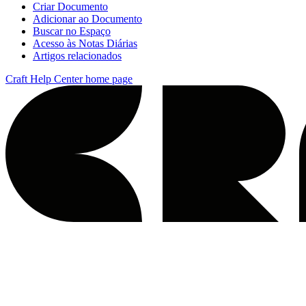
Criar Documento
Adicionar ao Documento
Buscar no Espaço
Acesso às Notas Diárias
Artigos relacionados
Craft Help Center
home page