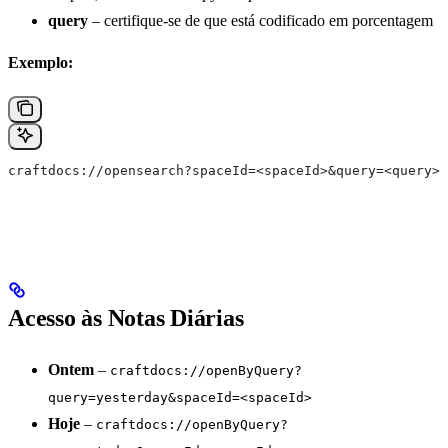
query
– certifique‑se de que está codificado em porcentagem
Exemplo:
craftdocs://opensearch?spaceId=<spaceId>&query=<query>
Acesso às Notas Diárias
Ontem
–
craftdocs://openByQuery?
query=yesterday&spaceId=<spaceId>
Hoje
–
craftdocs://openByQuery?