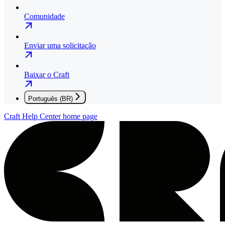
Comunidade
Enviar uma solicitação
Baixar o Craft
Português (BR)
Craft Help Center
home page