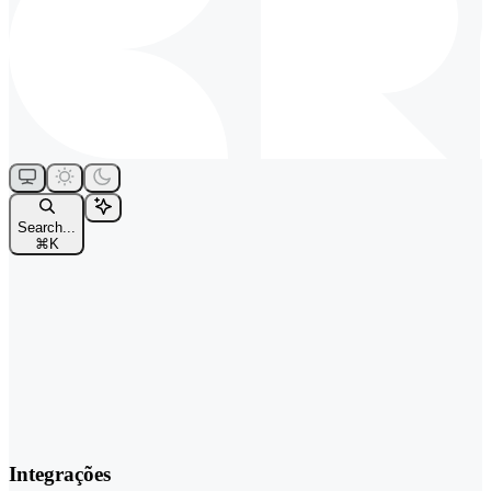
Search...
⌘
K
Integrações