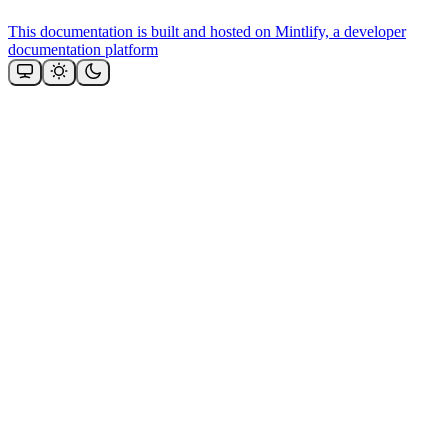
This documentation is built and hosted on Mintlify, a developer
documentation platform
Assistant
Responses
are
generated
using
AI
and
may
contain
mistakes.