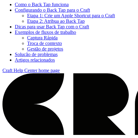
Como o Back Tap funciona
Configurando o Back Tap para o Craft
Etapa 1: Crie um Apple Shortcut para o Craft
Etapa 2: Atribua ao Back Tap
Dicas para usar Back Tap com o Craft
Exemplos de fluxos de trabalho
Captura Rápida
Troca de contexto
Gestão de projetos
Solução de problemas
Artigos relacionados
Craft Help Center
home page