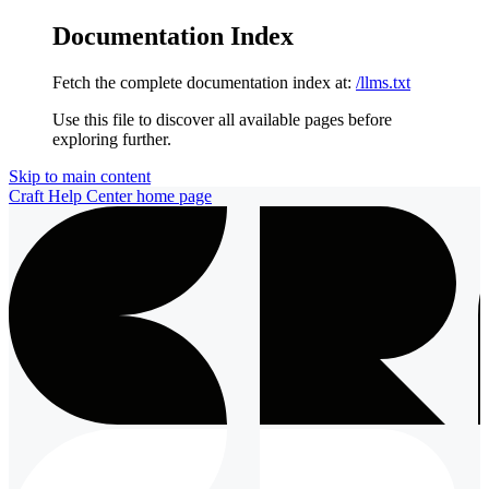
Documentation Index
Fetch the complete documentation index at:
/llms.txt
Use this file to discover all available pages before
exploring further.
Skip to main content
Craft Help Center
home page