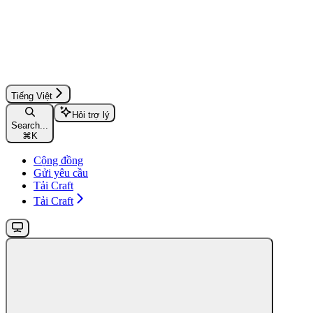
Tiếng Việt
Hỏi trợ lý
Search...
⌘
K
Cộng đồng
Gửi yêu cầu
Tải Craft
Tải Craft