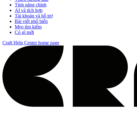
Tính năng chính
AI và tích hợp
Tài khoản và hỗ trợ
Bài viết phổ biến
Mẹo tìm kiếm
Có gì mới
Craft Help Center
home page