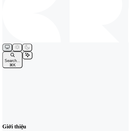
Search...
⌘
K
Giới thiệu