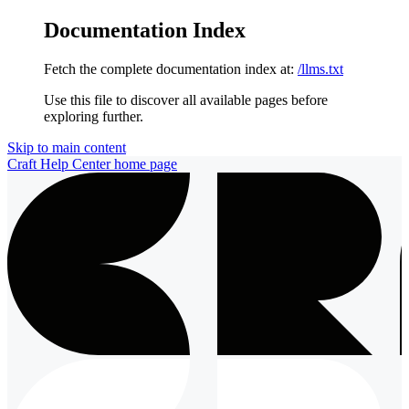
Documentation Index
Fetch the complete documentation index at:
/llms.txt
Use this file to discover all available pages before
exploring further.
Skip to main content
Craft Help Center
home page