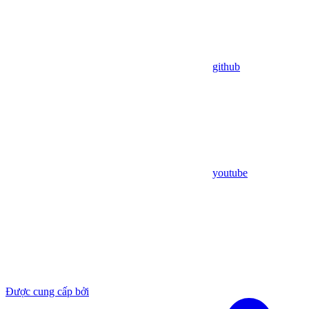
github
youtube
Được cung cấp bởi