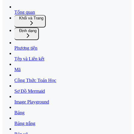
Tổng quan
Khối và Trang
Định dạng
Phương tiện
Tệp và Liên kết
Mã
Công Thức Toán Học
Sơ Đồ Mermaid
Image Playground
Bảng
Bảng trắng