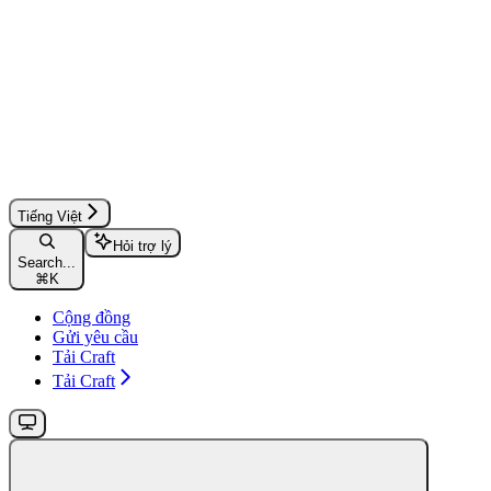
Tiếng Việt
Hỏi trợ lý
Search...
⌘
K
Cộng đồng
Gửi yêu cầu
Tải Craft
Tải Craft