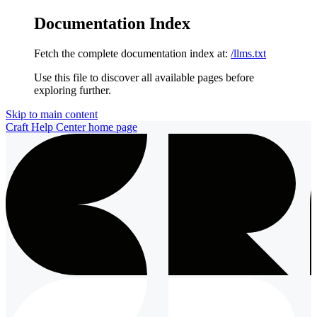
Documentation Index
Fetch the complete documentation index at:
/llms.txt
Use this file to discover all available pages before
exploring further.
Skip to main content
Craft Help Center
home page