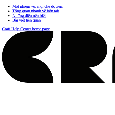
Một nhiệm vụ, mọi chế độ xem
Tổng quan nhanh về bốn tab
Những điều nên biết
Bài viết liên quan
Craft Help Center
home page