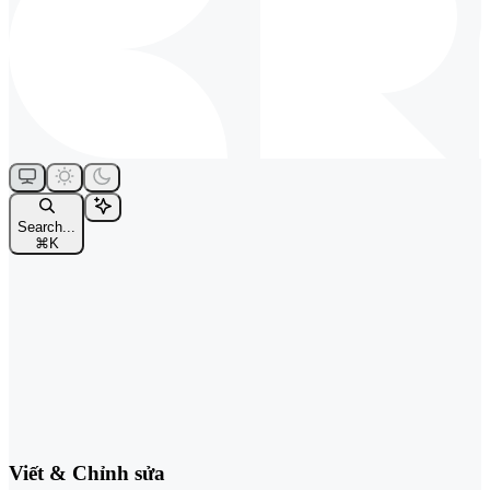
Search...
⌘
K
Viết & Chỉnh sửa