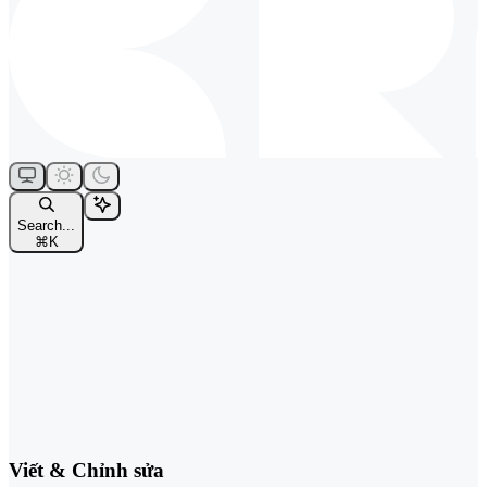
Search...
⌘
K
Viết & Chỉnh sửa