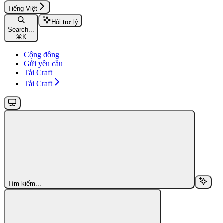
Tiếng Việt
Hỏi trợ lý
Search...
⌘
K
Cộng đồng
Gửi yêu cầu
Tải Craft
Tải Craft
Tìm kiếm...