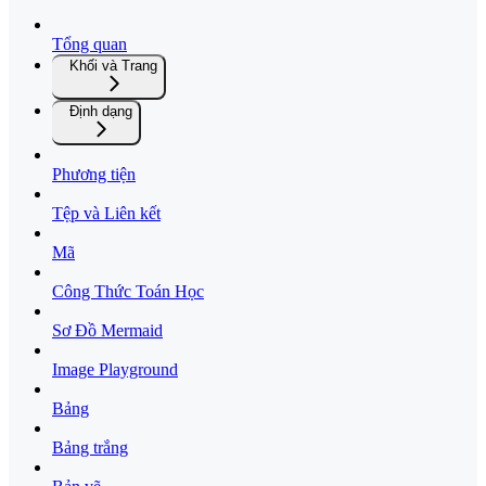
Tổng quan
Khối và Trang
Định dạng
Phương tiện
Tệp và Liên kết
Mã
Công Thức Toán Học
Sơ Đồ Mermaid
Image Playground
Bảng
Bảng trắng