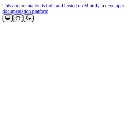
This documentation is built and hosted on Mintlify, a developer
documentation platform
Assistant
Responses
are
generated
using
AI
and
may
contain
mistakes.