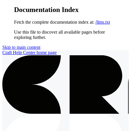
Documentation Index
Fetch the complete documentation index at:
/llms.txt
Use this file to discover all available pages before
exploring further.
Skip to main content
Craft Help Center
home page