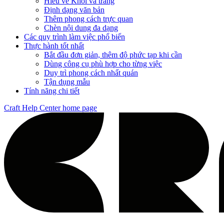
Hiểu về Khối và trang
Định dạng văn bản
Thêm phong cách trực quan
Chèn nội dung đa dạng
Các quy trình làm việc phổ biến
Thực hành tốt nhất
Bắt đầu đơn giản, thêm độ phức tạp khi cần
Dùng công cụ phù hợp cho từng việc
Duy trì phong cách nhất quán
Tận dụng mẫu
Tính năng chi tiết
Craft Help Center
home page