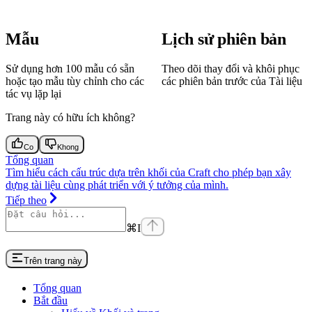
Mẫu
Lịch sử phiên bản
Sử dụng hơn 100 mẫu có sẵn
Theo dõi thay đổi và khôi phục
hoặc tạo mẫu tùy chỉnh cho các
các phiên bản trước của Tài liệu
tác vụ lặp lại
Trang này có hữu ích không?
Co
Khong
Tổng quan
Tìm hiểu cách cấu trúc dựa trên khối của Craft cho phép bạn xây
dựng tài liệu cùng phát triển với ý tưởng của mình.
Tiếp theo
⌘
I
Trên trang này
Tổng quan
Bắt đầu