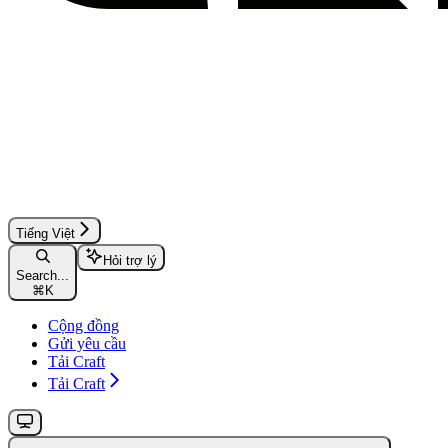
Tiếng Việt
Hỏi trợ lý
Search...
⌘
K
Cộng đồng
Gửi yêu cầu
Tải Craft
Tải Craft