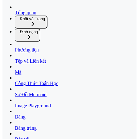
Tổng quan
Khối và Trang
Định dạng
Phương tiện
Tệp và Liên kết
Mã
Công Thức Toán Học
Sơ Đồ Mermaid
Image Playground
Bảng
Bảng trắng