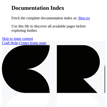
Documentation Index
Fetch the complete documentation index at:
/llms.txt
Use this file to discover all available pages before
exploring further.
Skip to main content
Craft Help Center
home page