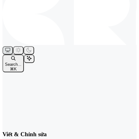
Search...
⌘
K
Viết & Chỉnh sửa