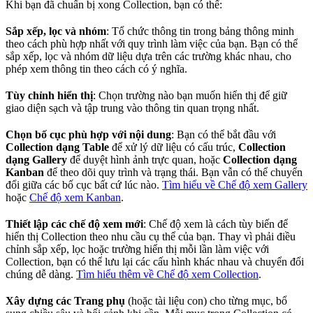
Khi bạn đã chuẩn bị xong Collection, bạn có thể:
Sắp xếp, lọc và nhóm
: Tổ chức thông tin trong bảng thông minh
theo cách phù hợp nhất với quy trình làm việc của bạn. Bạn có thể
sắp xếp, lọc và nhóm dữ liệu dựa trên các trường khác nhau, cho
phép xem thông tin theo cách có ý nghĩa.
Tùy chỉnh hiển thị
: Chọn trường nào bạn muốn hiển thị để giữ
giao diện sạch và tập trung vào thông tin quan trọng nhất.
Chọn bố cục phù hợp với nội dung
: Bạn có thể bắt đầu với
Collection dạng Table
để xử lý dữ liệu có cấu trúc,
Collection
dạng Gallery
để duyệt hình ảnh trực quan, hoặc
Collection dạng
Kanban
để theo dõi quy trình và trạng thái. Bạn vẫn có thể chuyển
đổi giữa các bố cục bất cứ lúc nào.
Tìm hiểu về Chế độ xem Gallery
hoặc
Chế độ xem Kanban
.
Thiết lập các chế độ xem mới
: Chế độ xem là cách tùy biến để
hiển thị Collection theo nhu cầu cụ thể của bạn. Thay vì phải điều
chỉnh sắp xếp, lọc hoặc trường hiển thị mỗi lần làm việc với
Collection, bạn có thể lưu lại các cấu hình khác nhau và chuyển đổi
chúng dễ dàng.
Tìm hiểu thêm về Chế độ xem Collection
.
Xây dựng các Trang phụ
(hoặc tài liệu con) cho từng mục, bổ