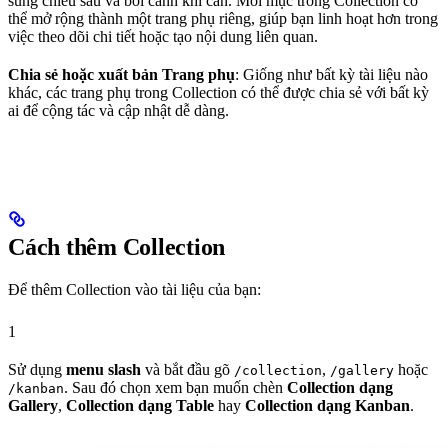
sung chiều sâu và bối cảnh khi cần. Mỗi mục trong Collection có
thể mở rộng thành một trang phụ riêng, giúp bạn linh hoạt hơn trong
việc theo dõi chi tiết hoặc tạo nội dung liên quan.
Chia sẻ hoặc xuất bản Trang phụ
: Giống như bất kỳ tài liệu nào
khác, các trang phụ trong Collection có thể được chia sẻ với bất kỳ
ai để cộng tác và cập nhật dễ dàng.
Cách thêm Collection
Để thêm Collection vào tài liệu của bạn:
1
Sử dụng
menu slash
và bắt đầu gõ
,
hoặc
/collection
/gallery
. Sau đó chọn xem bạn muốn chèn
Collection dạng
/kanban
Gallery
,
Collection dạng Table
hay
Collection dạng Kanban
.