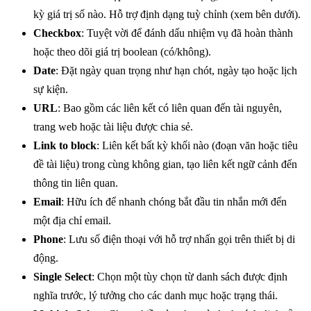
kỳ giá trị số nào. Hỗ trợ định dạng tuỳ chỉnh (xem bên dưới).
Checkbox
: Tuyệt vời để đánh dấu nhiệm vụ đã hoàn thành
hoặc theo dõi giá trị boolean (có/không).
Date
: Đặt ngày quan trọng như hạn chót, ngày tạo hoặc lịch
sự kiện.
URL
: Bao gồm các liên kết có liên quan đến tài nguyên,
trang web hoặc tài liệu được chia sẻ.
Link to block
: Liên kết bất kỳ khối nào (đoạn văn hoặc tiêu
đề tài liệu) trong cùng không gian, tạo liên kết ngữ cảnh đến
thông tin liên quan.
Email
: Hữu ích để nhanh chóng bắt đầu tin nhắn mới đến
một địa chỉ email.
Phone
: Lưu số điện thoại với hỗ trợ nhấn gọi trên thiết bị di
động.
Single Select
: Chọn một tùy chọn từ danh sách được định
nghĩa trước, lý tưởng cho các danh mục hoặc trạng thái.