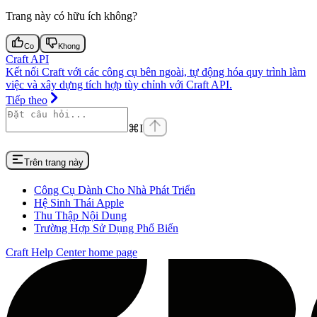
Trang này có hữu ích không?
Co
Khong
Craft API
Kết nối Craft với các công cụ bên ngoài, tự động hóa quy trình làm
việc và xây dựng tích hợp tùy chỉnh với Craft API.
Tiếp theo
⌘
I
Trên trang này
Công Cụ Dành Cho Nhà Phát Triển
Hệ Sinh Thái Apple
Thu Thập Nội Dung
Trường Hợp Sử Dụng Phổ Biến
Craft Help Center
home page