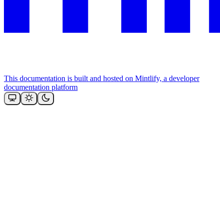
This documentation is built and hosted on Mintlify, a developer
documentation platform
Assistant
Responses
are
generated
using
AI
and
may
contain