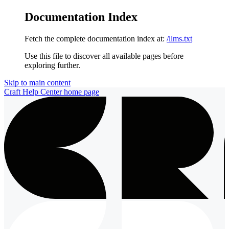
Documentation Index
Fetch the complete documentation index at:
/llms.txt
Use this file to discover all available pages before
exploring further.
Skip to main content
Craft Help Center
home page