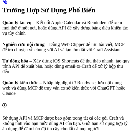
Trường Hợp Sử Dụng Phổ Biến
Quản lý tác vụ
– Kết nối Apple Calendar và Reminders để xem
mọi thứ ở một nơi, hoặc dùng API để xây dựng bảng điều khiển tác
vụ tùy chỉnh
Nghiên cứu nội dung
– Dùng Web Clipper để lưu bài viết, MCP
để trò chuyện về chúng với AI và tạo tóm tắt với Craft Assistant
Tự động hóa
– Xây dựng iOS Shortcuts để thu thập nhanh, tạo quy
trình API để xuất bản, hoặc dùng email-to-Craft để xử lý hộp thư
đến
Quản lý kiến thức
– Nhập highlight từ Readwise, lưu nội dung
web và dùng MCP để truy vấn cơ sở kiến thức với ChatGPT hoặc
Claude
Sử dụng API và MCP được bao gồm trong tất cả các gói Craft và
không tính vào hạn mức dùng AI của bạn. Giới hạn sử dụng hợp lý
áp dụng để đảm bảo độ tin cậy cho tất cả mọi người.