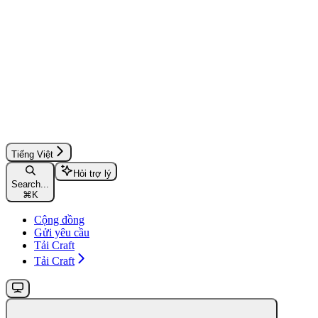
Tiếng Việt
Hỏi trợ lý
Search...
⌘
K
Cộng đồng
Gửi yêu cầu
Tải Craft
Tải Craft