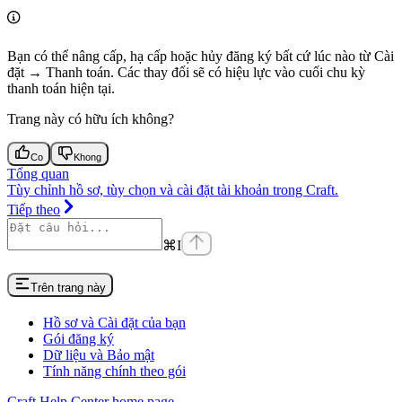
Bạn có thể nâng cấp, hạ cấp hoặc hủy đăng ký bất cứ lúc nào từ Cài
đặt → Thanh toán. Các thay đổi sẽ có hiệu lực vào cuối chu kỳ
thanh toán hiện tại.
Trang này có hữu ích không?
Co
Khong
Tổng quan
Tùy chỉnh hồ sơ, tùy chọn và cài đặt tài khoản trong Craft.
Tiếp theo
⌘
I
Trên trang này
Hồ sơ và Cài đặt của bạn
Gói đăng ký
Dữ liệu và Bảo mật
Tính năng chính theo gói
Craft Help Center
home page