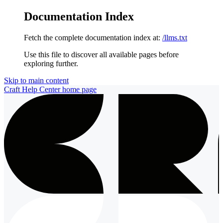
Documentation Index
Fetch the complete documentation index at:
/llms.txt
Use this file to discover all available pages before
exploring further.
Skip to main content
Craft Help Center
home page