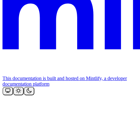
This documentation is built and hosted on Mintlify, a developer
documentation platform
Assistant
Responses
are
generated