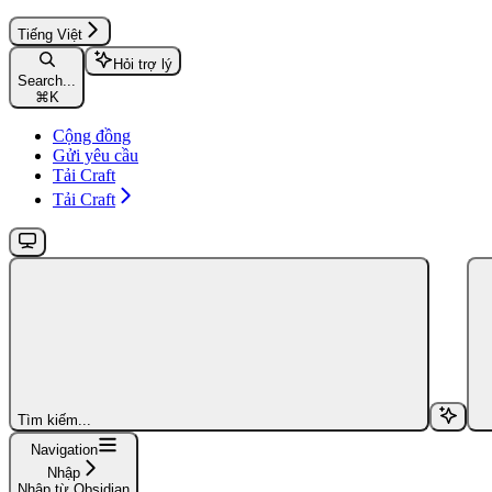
Tiếng Việt
Hỏi trợ lý
Search...
⌘
K
Cộng đồng
Gửi yêu cầu
Tải Craft
Tải Craft
Tìm kiếm...
Navigation
Nhập
Nhập từ Obsidian