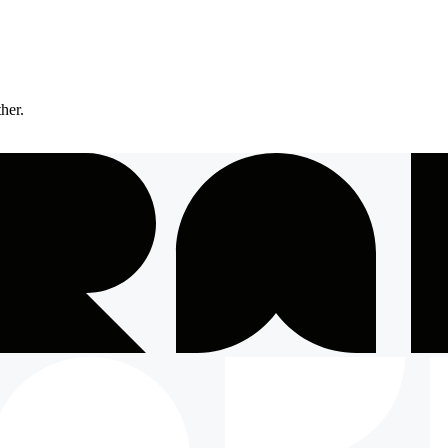
ther.