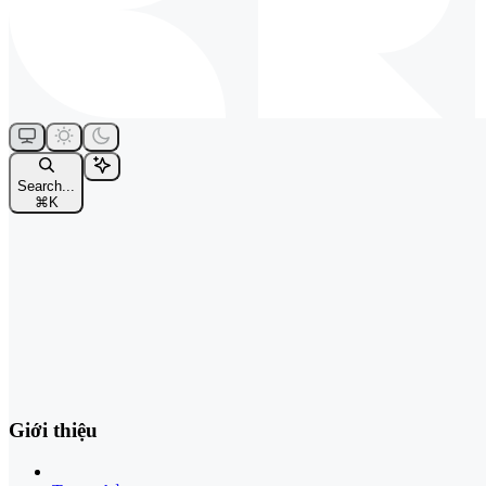
Search...
⌘
K
Giới thiệu