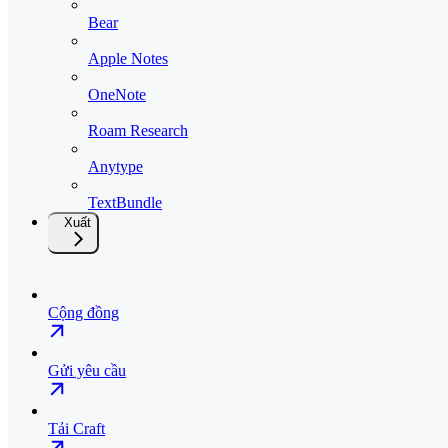
Bear
Apple Notes
OneNote
Roam Research
Anytype
TextBundle
Xuất
Cộng đồng
Gửi yêu cầu
Tải Craft