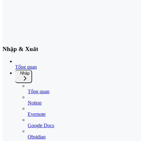
Nhập & Xuất
Tổng quan
Nhập
Tổng quan
Notion
Evernote
Google Docs
Obsidian