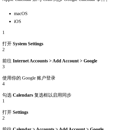
macOS
iOS
1
打开
System Settings
2
前往
Internet Accounts > Add Account > Google
3
使用你的 Google 账户登录
4
勾选
Calendars
复选框以启用同步
1
打开
Settings
2
前往
Calendar > Accounts > Add Account > Google