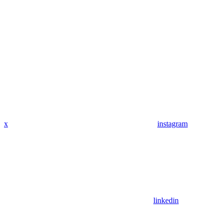
x
instagram
linkedin