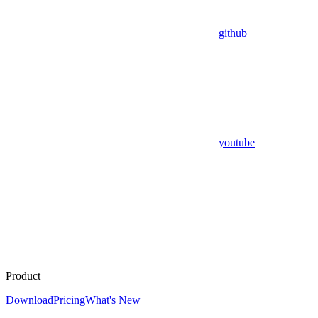
github
youtube
Product
Download
Pricing
What's New