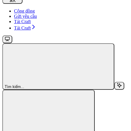
⌘
K
Cộng đồng
Gửi yêu cầu
Tải Craft
Tải Craft
Tìm kiếm...