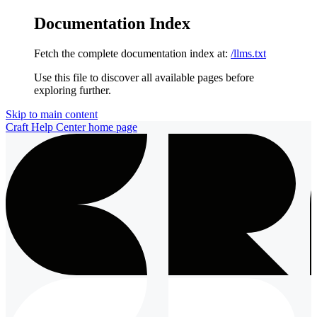
Documentation Index
Fetch the complete documentation index at:
/llms.txt
Use this file to discover all available pages before
exploring further.
Skip to main content
Craft Help Center
home page