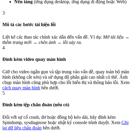
Nền tảng
(ứng dụng desktop, ứng dụng di động hoặc Web)
3
Mô tả các bước tái hiện lỗi
Liệt kê các thao tác chính xác dẫn đến vấn đề. Ví dụ:
Mở tài liệu →
thêm trang mới → chèn ảnh → lỗi xảy ra.
4
Đính kèm video quay màn hình
Giữ cho video ngắn gọn và tập trung vào vấn đề, quay toàn bộ màn
hình (không cắt xén) và sử dụng độ phân giải cao nhất có thể. Ảnh
chụp màn hình cũng phù hợp cho lỗi hiển thị và thông báo lỗi. Xem
cách quay màn hình
bên dưới.
5
Đính kèm tệp chẩn đoán (nếu có)
Đối với sự cố crash, đơ hoặc đồng bộ kéo dài, hãy đính kèm
Spindump, sysdiagnose hoặc nhật ký console trình duyệt. Xem
Ghi
lại dữ liệu chẩn đoán
bên dưới.