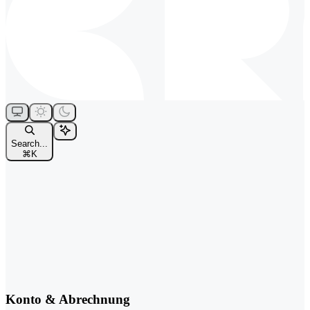
Search...
⌘
K
Konto & Abrechnung