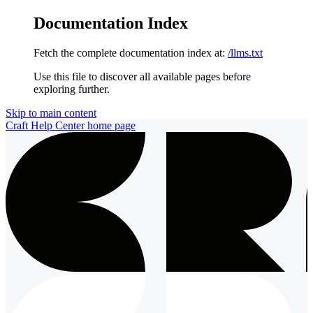
Documentation Index
Fetch the complete documentation index at:
/llms.txt
Use this file to discover all available pages before
exploring further.
Skip to main content
Craft Help Center
home page