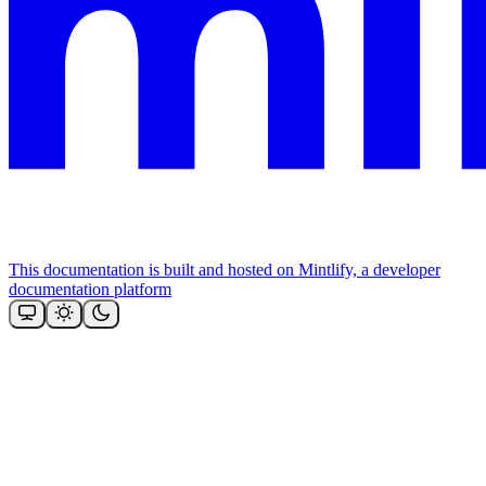
This documentation is built and hosted on Mintlify, a developer
documentation platform
Assistant
Responses
are
generated