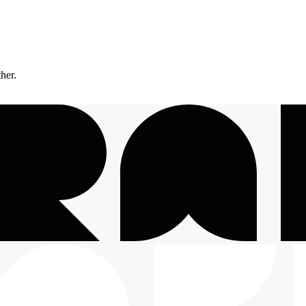
ther.