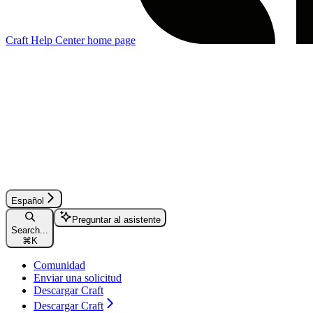
Craft Help Center
home page
Español
Preguntar al asistente
Search...
⌘
K
Comunidad
Enviar una solicitud
Descargar Craft
Descargar Craft