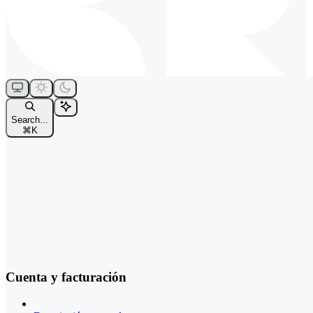
Search...
⌘
K
Cuenta y facturación