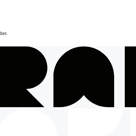
ther.