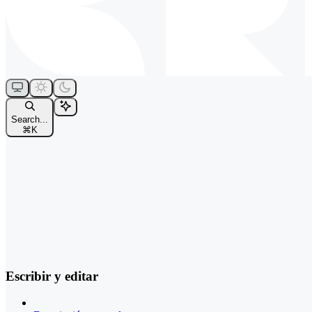
Search...
⌘
K
Escribir y editar