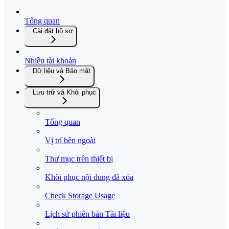
Tổng quan
Cài đặt hồ sơ
Nhiều tài khoản
Dữ liệu và Bảo mật
Lưu trữ và Khôi phục
Tổng quan
Vị trí bên ngoài
Thư mục trên thiết bị
Khôi phục nội dung đã xóa
Check Storage Usage
Lịch sử phiên bản Tài liệu