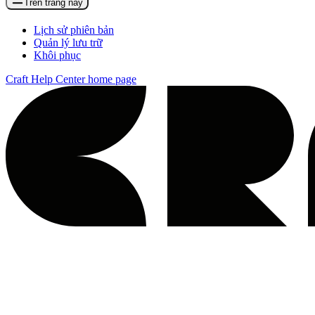
Trên trang này
Lịch sử phiên bản
Quản lý lưu trữ
Khôi phục
Craft Help Center
home page