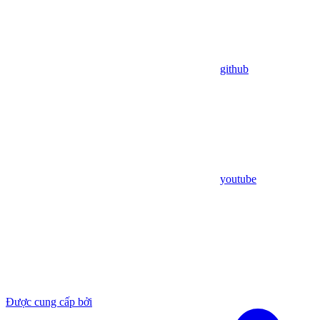
github
youtube
Được cung cấp bởi