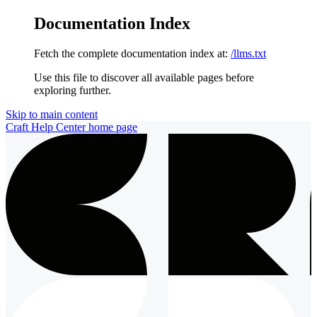
Documentation Index
Fetch the complete documentation index at:
/llms.txt
Use this file to discover all available pages before
exploring further.
Skip to main content
Craft Help Center
home page