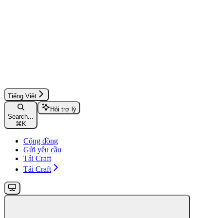
Tiếng Việt
Hỏi trợ lý
Search...
⌘
K
Cộng đồng
Gửi yêu cầu
Tải Craft
Tải Craft