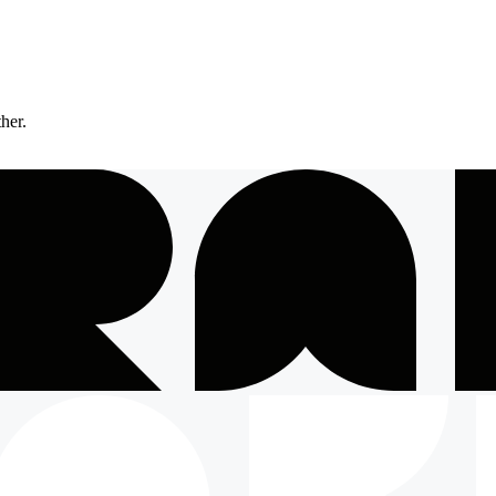
ther.