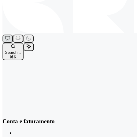
Search...
⌘
K
Conta e faturamento