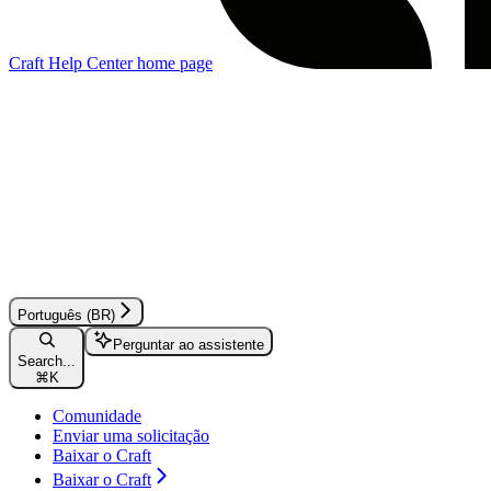
Craft Help Center
home page
Português (BR)
Perguntar ao assistente
Search...
⌘
K
Comunidade
Enviar uma solicitação
Baixar o Craft
Baixar o Craft