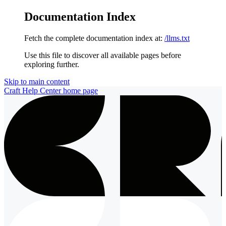
Documentation Index
Fetch the complete documentation index at:
/llms.txt
Use this file to discover all available pages before
exploring further.
Skip to main content
Craft Help Center
home page