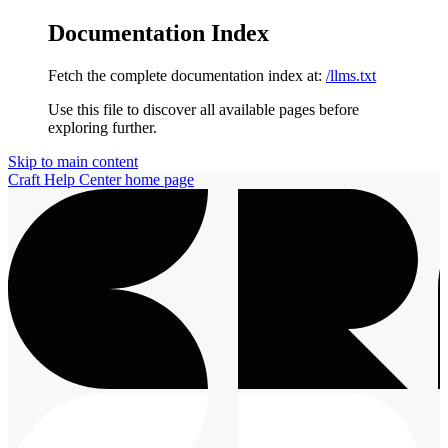
Documentation Index
Fetch the complete documentation index at:
/llms.txt
Use this file to discover all available pages before
exploring further.
Skip to main content
Craft Help Center
home page