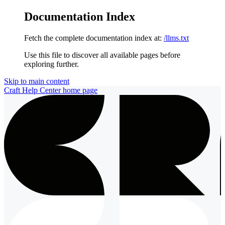
Documentation Index
Fetch the complete documentation index at:
/llms.txt
Use this file to discover all available pages before
exploring further.
Skip to main content
Craft Help Center
home page