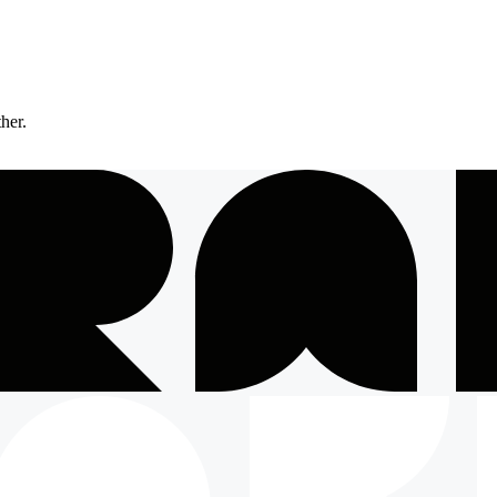
ther.