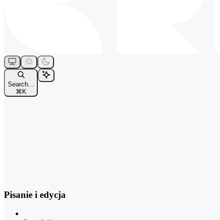
Search...
⌘
K
Pisanie i edycja