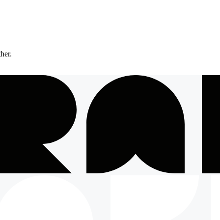
ther.