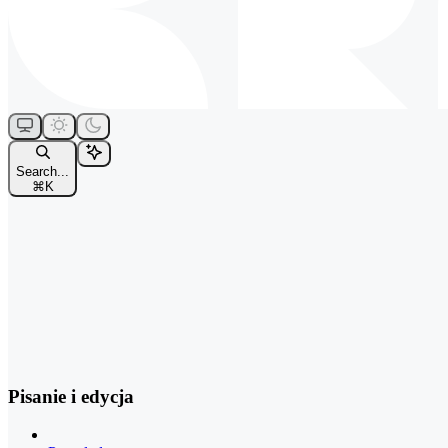
Search...
⌘
K
Pisanie i edycja