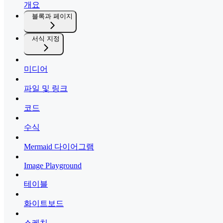
개요
블록과 페이지
서식 지정
미디어
파일 및 링크
코드
수식
Mermaid 다이어그램
Image Playground
테이블
화이트보드
스케치