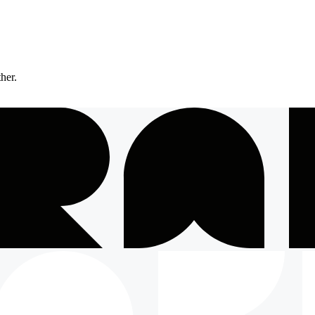
ther.