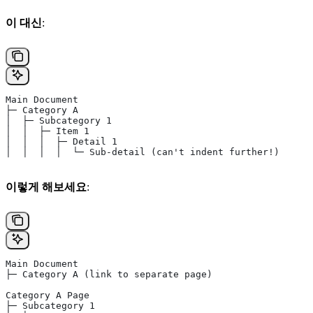
이 대신
:
Main Document
├─ Category A
│  ├─ Subcategory 1
│  │  ├─ Item 1
│  │  │  ├─ Detail 1
│  │  │  │  └─ Sub-detail (can't indent further!)
이렇게 해보세요
:
Main Document
├─ Category A (link to separate page)
Category A Page
├─ Subcategory 1