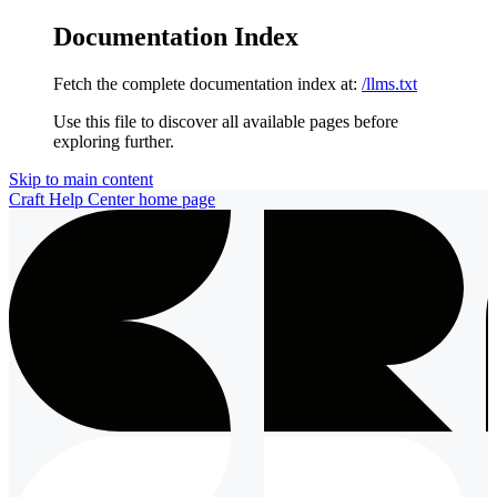
Documentation Index
Fetch the complete documentation index at:
/llms.txt
Use this file to discover all available pages before
exploring further.
Skip to main content
Craft Help Center
home page