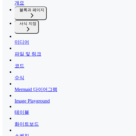
개요
블록과 페이지
서식 지정
미디어
파일 및 링크
코드
수식
Mermaid 다이어그램
Image Playground
테이블
화이트보드
스케치