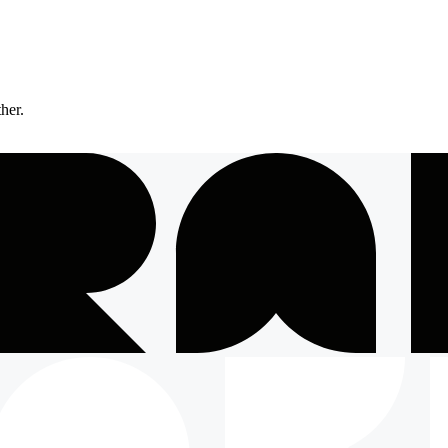
ther.