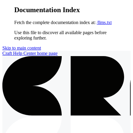
Documentation Index
Fetch the complete documentation index at:
/llms.txt
Use this file to discover all available pages before
exploring further.
Skip to main content
Craft Help Center
home page