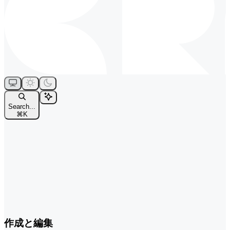
Search...
⌘
K
作成と編集