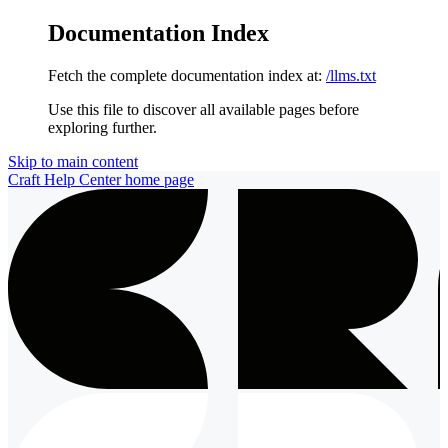
Documentation Index
Fetch the complete documentation index at:
/llms.txt
Use this file to discover all available pages before
exploring further.
Skip to main content
Craft Help Center
home page