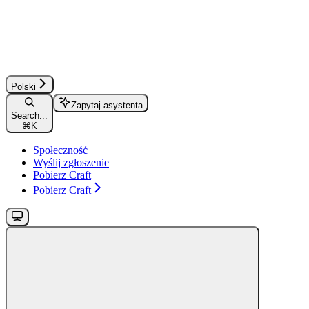
Polski
Zapytaj asystenta
Search...
⌘
K
Społeczność
Wyślij zgłoszenie
Pobierz Craft
Pobierz Craft