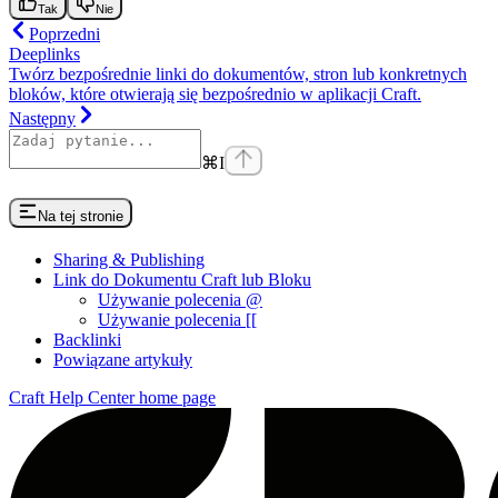
Tak
Nie
Poprzedni
Deeplinks
Twórz bezpośrednie linki do dokumentów, stron lub konkretnych
bloków, które otwierają się bezpośrednio w aplikacji Craft.
Następny
⌘
I
Na tej stronie
Sharing & Publishing
Link do Dokumentu Craft lub Bloku
Używanie polecenia @
Używanie polecenia [[
Backlinki
Powiązane artykuły
Craft Help Center
home page