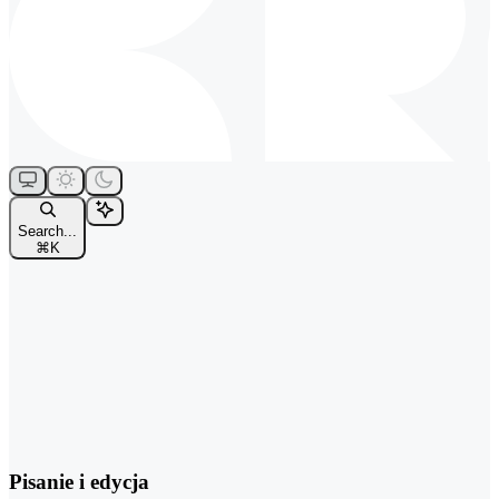
Search...
⌘
K
Pisanie i edycja