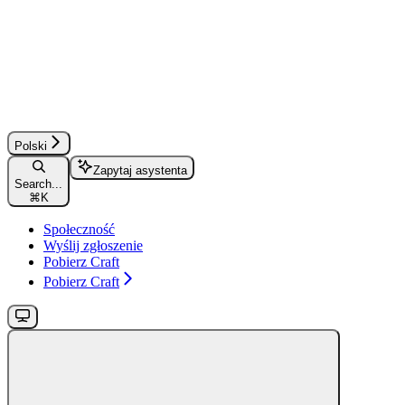
Polski
Zapytaj asystenta
Search...
⌘
K
Społeczność
Wyślij zgłoszenie
Pobierz Craft
Pobierz Craft