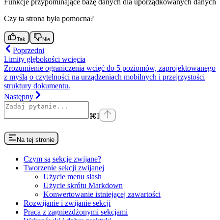
Funkcje przypominające bazę danych dla uporządkowanych danych
Czy ta strona była pomocna?
Tak
Nie
Poprzedni
Limity głębokości wcięcia
Zrozumienie ograniczenia wcięć do 5 poziomów, zaprojektowanego
z myślą o czytelności na urządzeniach mobilnych i przejrzystości
struktury dokumentu.
Następny
⌘
I
Na tej stronie
Czym są sekcje zwijane?
Tworzenie sekcji zwijanej
Użycie menu slash
Użycie skrótu Markdown
Konwertowanie istniejącej zawartości
Rozwijanie i zwijanie sekcji
Praca z zagnieżdżonymi sekcjami