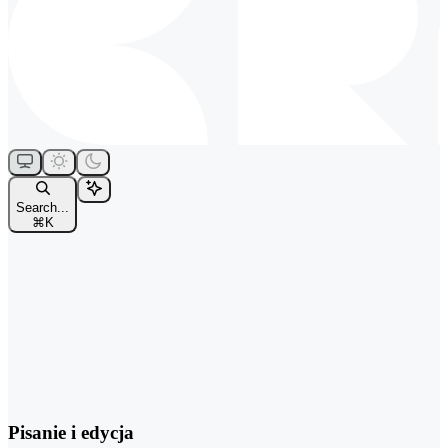
Search...
⌘
K
Pisanie i edycja