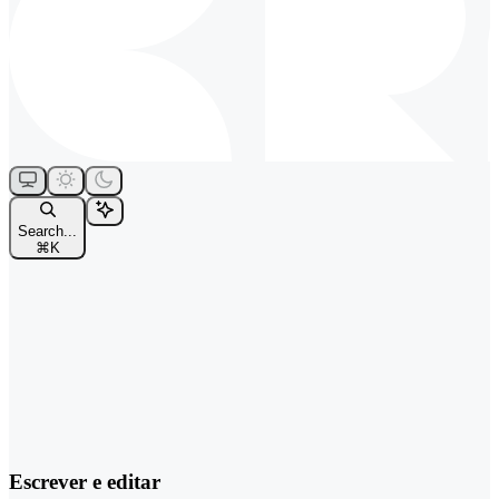
Search...
⌘
K
Escrever e editar