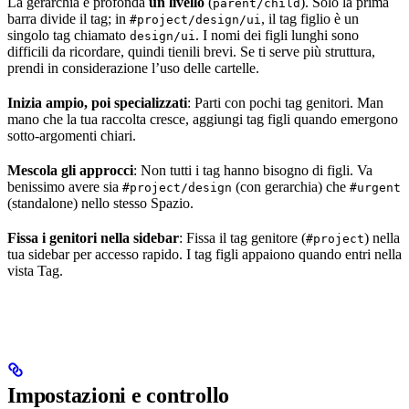
La gerarchia è profonda
un livello
(
). Solo la prima
parent/child
barra divide il tag; in
, il tag figlio è un
#project/design/ui
singolo tag chiamato
. I nomi dei figli lunghi sono
design/ui
difficili da ricordare, quindi tienili brevi. Se ti serve più struttura,
prendi in considerazione l’uso delle cartelle.
Inizia ampio, poi specializzati
: Parti con pochi tag genitori. Man
mano che la tua raccolta cresce, aggiungi tag figli quando emergono
sotto-argomenti chiari.
Mescola gli approcci
: Non tutti i tag hanno bisogno di figli. Va
benissimo avere sia
(con gerarchia) che
#project/design
#urgent
(standalone) nello stesso Spazio.
Fissa i genitori nella sidebar
: Fissa il tag genitore (
) nella
#project
tua sidebar per accesso rapido. I tag figli appaiono quando entri nella
vista Tag.
Impostazioni e controllo