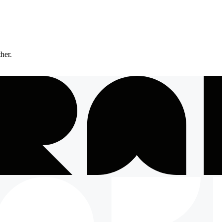
ther.