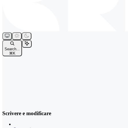
Search...
⌘
K
Scrivere e modificare