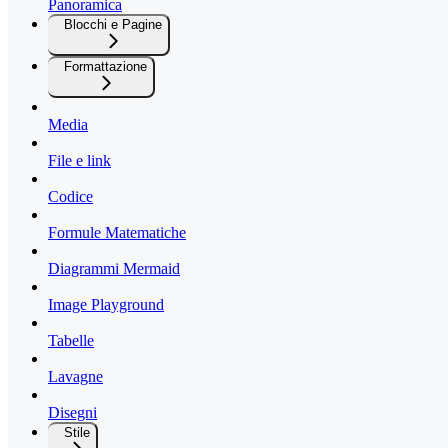
Panoramica
Blocchi e Pagine
Formattazione
Media
File e link
Codice
Formule Matematiche
Diagrammi Mermaid
Image Playground
Tabelle
Lavagne
Disegni
Stile