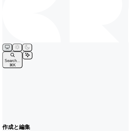
Search...
⌘
K
作成と編集