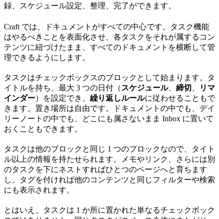
録、スケジュール設定、整理、完了ができます。
Craft では、ドキュメントがすべての中心です。タスク機能
はやるべきことを表面化させ、各タスクをそれが属するコン
テンツに紐づけたまま、すべてのドキュメントを横断して管
理できるようにします。
タスクはチェックボックスのブロックとして始まります。タ
イトルを持ち、最大 3 つの日付（
スケジュール
、
締切
、
リマ
インダー
）を設定でき、
繰り返しルール
に従わせることもで
きます。置き場所は自由です。ドキュメントの中でも、デイ
リーノートの中でも、どこにも属さないまま Inbox に置いて
おくこともできます。
タスクは他のブロックと同じ 1 つのブロックなので、タイト
ル以上の情報を持たせられます。メモやリンク、さらには別
のタスクを下にネストすればひとつのページへと育ちます
し、タグを付ければ他のコンテンツと同じフィルターや検索
にも表示されます。
とはいえ、タスクは 1 か所に置かれた単なるチェックボック