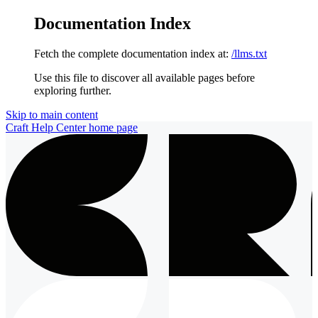
Documentation Index
Fetch the complete documentation index at:
/llms.txt
Use this file to discover all available pages before
exploring further.
Skip to main content
Craft Help Center
home page