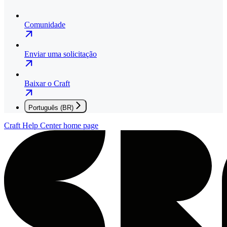
Comunidade
Enviar uma solicitação
Baixar o Craft
Português (BR)
Craft Help Center
home page