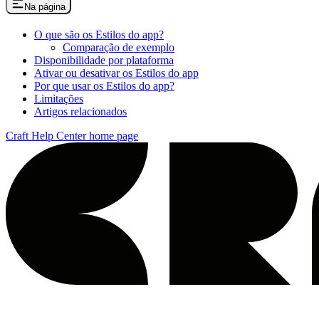
Na página
O que são os Estilos do app?
Comparação de exemplo
Disponibilidade por plataforma
Ativar ou desativar os Estilos do app
Por que usar os Estilos do app?
Limitações
Artigos relacionados
Craft Help Center
home page