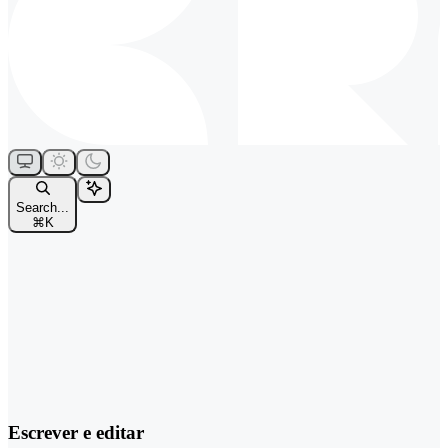
Search...
⌘
K
Escrever e editar