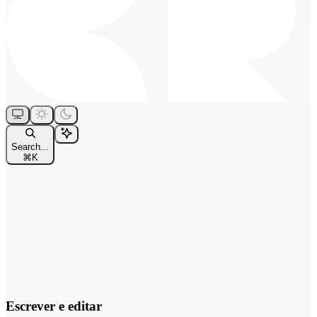
Search...
⌘
K
Escrever e editar