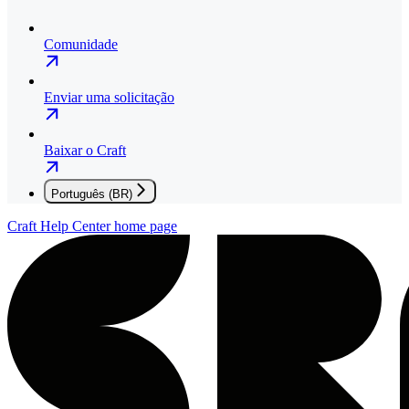
Comunidade
Enviar uma solicitação
Baixar o Craft
Português (BR)
Craft Help Center
home page