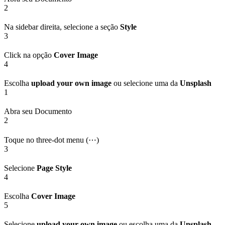
2
Na sidebar direita, selecione a seção
Style
3
Click na opção
Cover Image
4
Escolha
upload your own image
ou selecione uma da
Unsplash
1
Abra seu Documento
2
Toque no three-dot menu (⋯)
3
Selecione
Page Style
4
Escolha
Cover Image
5
Selecione
upload your own image
ou escolha uma da
Unsplash