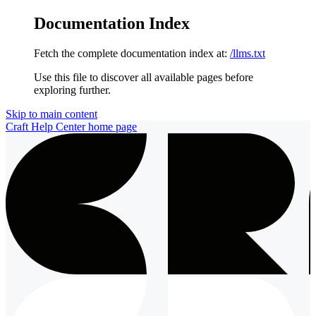
Documentation Index
Fetch the complete documentation index at:
/llms.txt
Use this file to discover all available pages before
exploring further.
Skip to main content
Craft Help Center
home page