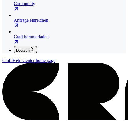
Community
Anfrage einreichen
Craft herunterladen
Deutsch
Craft Help Center
home page