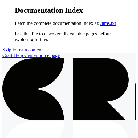
Documentation Index
Fetch the complete documentation index at:
/llms.txt
Use this file to discover all available pages before
exploring further.
Skip to main content
Craft Help Center
home page