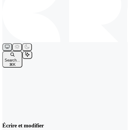
Search...
⌘
K
Écrire et modifier