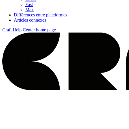
Fast
Max
Différences entre plateformes
Articles connexes
Craft Help Center
home page