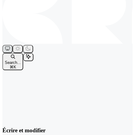
Search...
⌘
K
Écrire et modifier