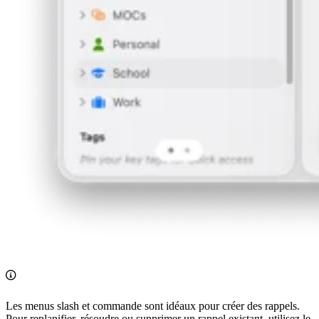
Les menus slash et commande sont idéaux pour créer des rappels.
Pour replanifier, résoudre ou supprimer un rappel existant, utilisez le