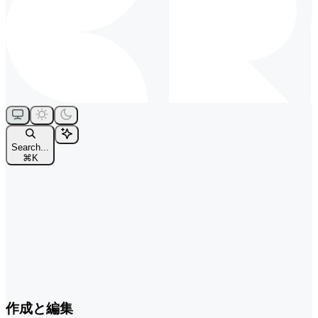
Search...
⌘
K
作成と編集