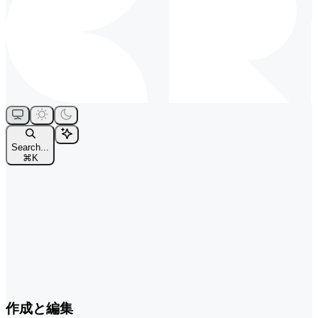
Search...
⌘
K
作成と編集