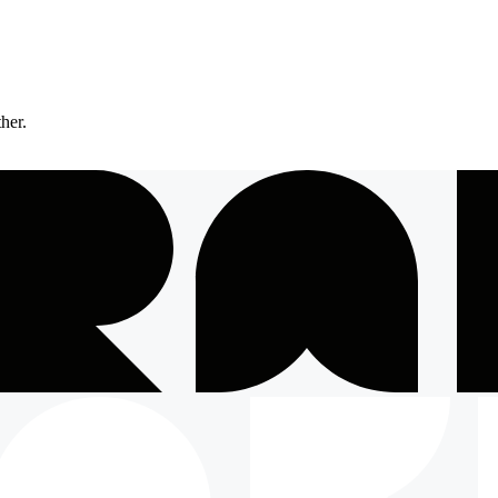
ther.