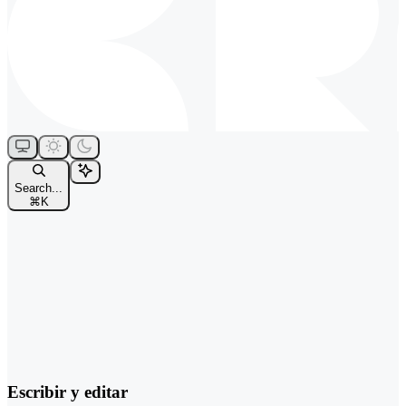
Search...
⌘
K
Escribir y editar