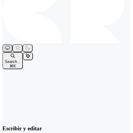
Search...
⌘
K
Escribir y editar