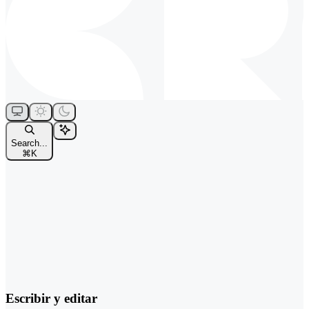
Search...
⌘
K
Escribir y editar