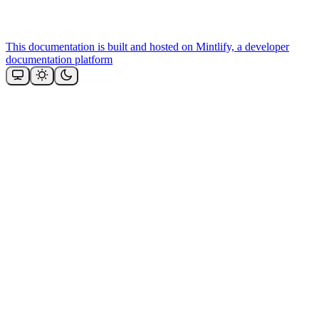
This documentation is built and hosted on Mintlify, a developer
documentation platform
Assistant
Responses
are
generated
using
AI
and
may
contain
mistakes.