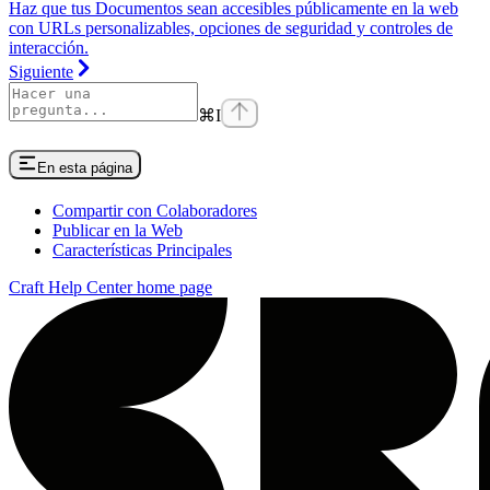
Haz que tus Documentos sean accesibles públicamente en la web
con URLs personalizables, opciones de seguridad y controles de
interacción.
Siguiente
⌘
I
En esta página
Compartir con Colaboradores
Publicar en la Web
Características Principales
Craft Help Center
home page