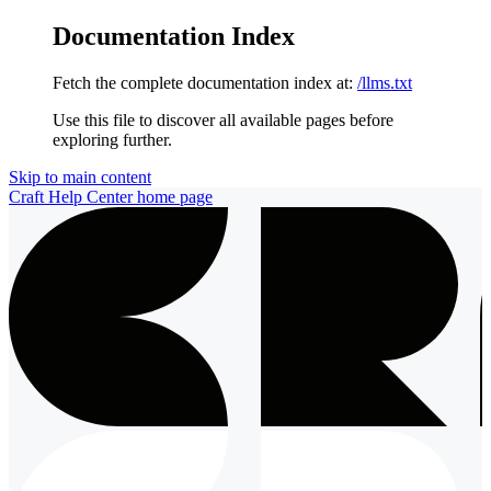
Documentation Index
Fetch the complete documentation index at:
/llms.txt
Use this file to discover all available pages before
exploring further.
Skip to main content
Craft Help Center
home page