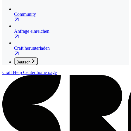
Community
Anfrage einreichen
Craft herunterladen
Deutsch
Craft Help Center
home page